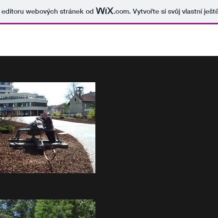
v editoru webových stránek od
.com
. Vytvořte si svůj vlastní ješ