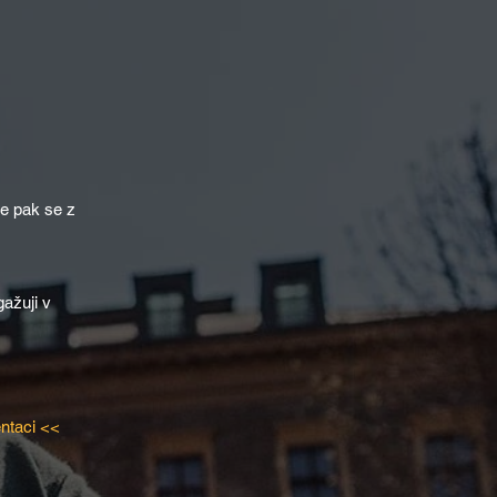
le pak se z
ažuji v
ntaci <<