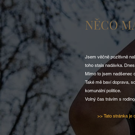
NĚCO M
Jsem věčně pozitivně nala
toho stala nadávka. Dnes 
Mimo to jsem nadšenec do 
Také mě baví doprava, sd
komunální politice.
Volný čas trávím s rodinou
>> Tato stránka je