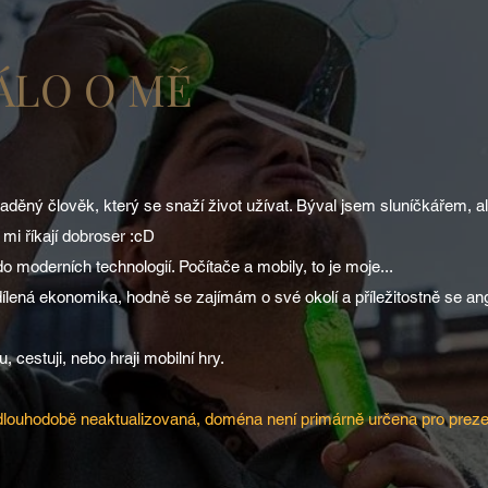
ÁLO O MĚ
děný člověk, který se snaží život užívat. Býval jsem sluníčkářem, a
mi říkají dobroser :cD
moderních technologií. Počítače a mobily, to je moje...
ílená ekonomika, hodně se zajímám o své okolí a příležitostně se ang
, cestuji, nebo hraji mobilní hry.
 dlouhodobě neaktualizovaná, doména není primárně určena pro preze