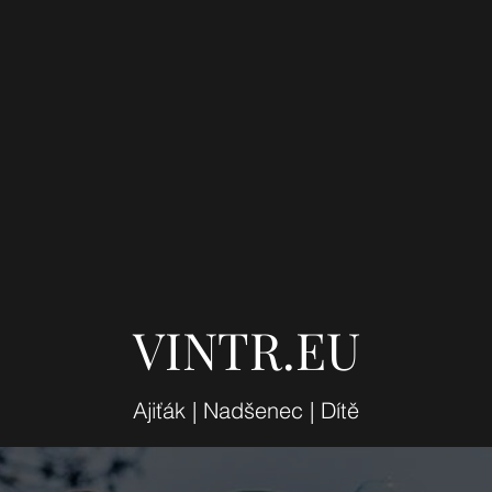
VINTR.EU
Ajiťák | Nadšenec | Dítě