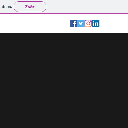
tě dnes.
Začít